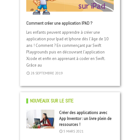
Comment créer une application IPAD ?
Créer des applications avec App Inventor : un livre
Faire des projets Arduino avec le livre « Arduino,
plein de ressources !
Crée ton jeu vidéo avec Scratch… et le calendrier
Les enfants peuvent apprendre à créer une
s’exercer au prototypage électronique »
Coding gouter : apprendre à faire du montage
de l’avent !
application pour Ipad et Iphone dès l'âge de 10
vidéo
ans ! Comment ? En commençant par Swift
Playgrounds puis en découvrant l’application
Xcode et enfin en apprenant à coder en Swift.
Grâce au
28 SEPTEMBRE 2019
5 MARS 2021
15 JANVIER 2017
6 DÉCEMBRE 2016
7 MAI 2018
NOUVEAUX SUR LE SITE
Créer des applications avec
App Inventor : un livre plein de
ressources !
5 MARS 2021