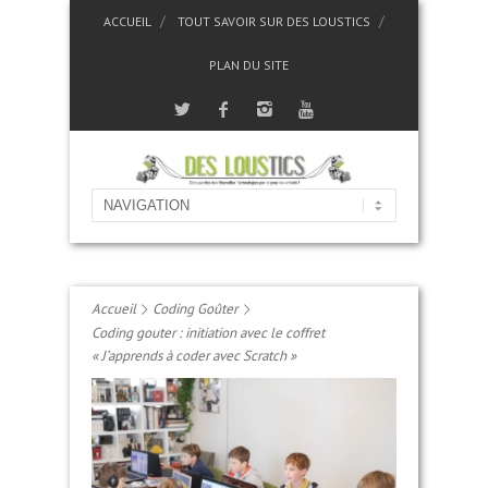
ACCUEIL
TOUT SAVOIR SUR DES LOUSTICS
PLAN DU SITE
Accueil
Coding Goûter
Coding gouter : initiation avec le coffret
« J’apprends à coder avec Scratch »