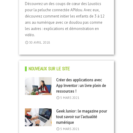
Découvrez un des coups de cœur des Loustics
pour la peluche connectée APIdou. Avec eux,
14 JUIN 2017
découvrez comment initier les enfants de 3 à 12
28 OCTOBRE 2017
ans au numérique avec ce doudou pas comme
les autres : explications et démonstration en
vidéo.
25 NOVEMBRE 2017
30 AVRIL 2018
NOUVEAUX SUR LE SITE
Créer des applications avec
App Inventor : un livre plein de
ressources !
5 MARS 2021
Geek Junior : le magazine pour
tout savoir sur l’actualité
numérique
5 MARS 2021