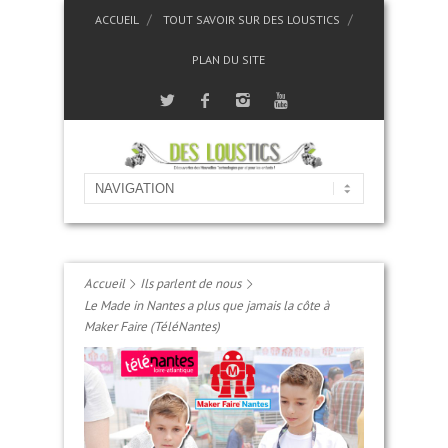
ACCUEIL
TOUT SAVOIR SUR DES LOUSTICS
PLAN DU SITE
Accueil
Ils parlent de nous
Le Made in Nantes a plus que jamais la côte à
Maker Faire (TéléNantes)