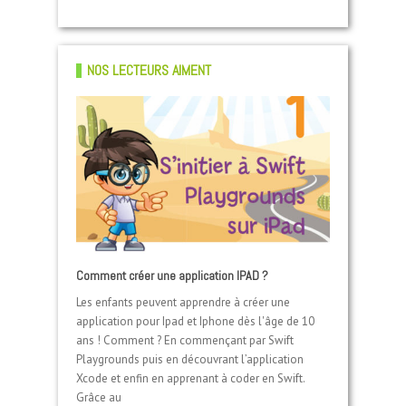
NOS LECTEURS AIMENT
Impression 3D écologique 100% Nantes avec les
Comment créer une application IPAD ?
7 Mondes
Scratch pour les kids : livre sur le logiciel de
Les enfants peuvent apprendre à créer une
Les kart électriques de Lorem
programmation pour enfants
Art to Play à Nantes : jeu vidéo, manga et
application pour Ipad et Iphone dès l'âge de 10
youtubeurs
ans ! Comment ? En commençant par Swift
Playgrounds puis en découvrant l’application
Xcode et enfin en apprenant à coder en Swift.
2 JUIN 2015
Grâce au
18 SEPTEMBRE 2018