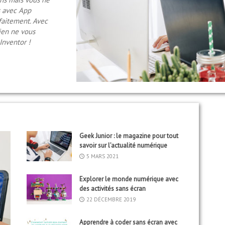
us ?
réer une
à une mine
nçois Mocq et Sarah
s avec App
des Loustics dans
s nouvelles
 projets amusants
faitement. Avec
avec la team
rien ne vous
Inventor !
Geek Junior : le magazine pour tout
savoir sur l’actualité numérique
5 MARS 2021
Explorer le monde numérique avec
des activités sans écran
22 DÉCEMBRE 2019
Apprendre à coder sans écran avec