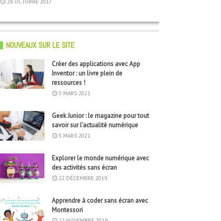
28 OCTOBRE 2017
17 SEPTEMBRE 2017
21 OCTOBRE 2015
4 AVRIL 2018
24 AVRIL 2016
NOUVEAUX SUR LE SITE
Créer des applications avec App
Inventor : un livre plein de
ressources !
5 MARS 2021
Geek Junior : le magazine pour tout
savoir sur l’actualité numérique
5 MARS 2021
Explorer le monde numérique avec
des activités sans écran
22 DÉCEMBRE 2019
Apprendre à coder sans écran avec
Montessori
22 NOVEMBRE 2019