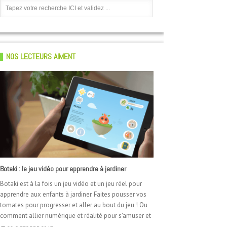
NOS LECTEURS AIMENT
Quand des Loustics testent la réalité virtuelle (TV5
Botaki : le jeu vidéo pour apprendre à jardiner
Monde)
Botaki est à la fois un jeu vidéo et un jeu réel pour
Makey Makey : tuto pour faire de la musique avec des
apprendre aux enfants à jardiner. Faites pousser vos
courgettes
Les kart électriques de Lorem
Coding goûter : on continue avec Scratch
tomates pour progresser et aller au bout du jeu ! Ou
comment allier numérique et réalité pour s'amuser et