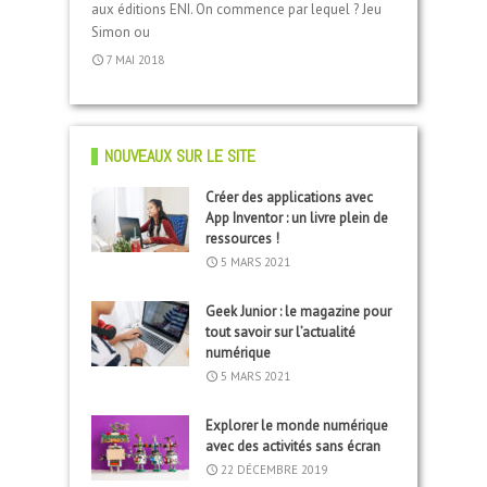
aux éditions ENI. On commence par lequel ? Jeu
27 JUIN 2018
28 SEPTEMBRE 2019
Simon ou
15 JANVIER 2017
7 MAI 2018
29 SEPTEMBRE 2017
NOUVEAUX SUR LE SITE
Créer des applications avec
App Inventor : un livre plein de
ressources !
5 MARS 2021
Geek Junior : le magazine pour
tout savoir sur l’actualité
numérique
5 MARS 2021
Explorer le monde numérique
avec des activités sans écran
22 DÉCEMBRE 2019