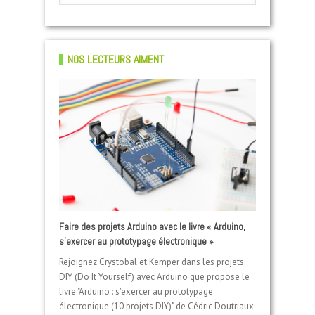
NOS LECTEURS AIMENT
Petits robots à fabriquer : le livre pour créer son
Comment créer une application IPAD ?
Faire des projets Arduino avec le livre « Arduino,
robot
s’exercer au prototypage électronique »
Coding gouter : apprendre à faire du montage
Coffret « J’apprends à coder avec Scratch » : un
vidéo
indispensable
Rejoignez Crystobal et Kemper dans les projets
DIY (Do It Yourself) avec Arduino que propose le
J'apprends à coder
livre "Arduino : s'exercer au prototypage
avec Scratch
électronique (10 projets DIY)" de Cédric Doutriaux